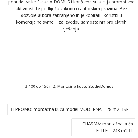
ponude tvrtke Stdudio DOMUS i korištene su u cilju promotivne
aktivnosti te podliježu zakonu o autorskim pravima. Bez
dozvole autora zabranjeno ih je kopirati i koristiti u
komercijalne svrhe ili za izvedbu samostalnih projektnih
rješenja.
,
,
100 do 150 m2
Montažne kuće
StudioDomus
NAVIGACIJA
PROMO: montažna kuća model MODERNA – 78 m2 BSP
OBJAVA
CHASMA: montažna kuća
ELITE – 243 m2