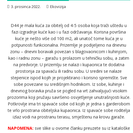
3. prosinca 2022.
Ekovizija
D44 je mala kuća za obitelj od 4-5 osoba koja traži uštedu u
fazi izgradnje kuće kao i u fazi održavanja. Korisna površina
kuće je nešto više od 100 m2, ali unatoč tome kuća je u
potpunosti funkcionalna. Prizemlje je podijeljeno na dnevnu
zonu – dnevni boravak povezan s blagovaonicom i kuhinjom,
kao i radnu zonu – garažu s prolazom u tehničku sobu, a zatim
na predvorje. U prizemlju se nalazi i kupaonica te dodatna
prostorija za spavaću ili radnu sobu. U sredini se nalaze
stepenice ispod kojih je projektirano i korisno spremište. Sve
sobe povezane su središnjim hodnikom. Iz sobe, kuhinje i
dnevnog boravka pruža se pogled na vrt zahvaljujući visokim
prozorima koji pružaju savršeno osvjetljenje unutrašnjosti kuće.
Potkrovlje ima tri spavaće sobe od kojih je jedna s garderobom
te vrlo prostrana obiteljska kupaonica. Iz spavaće sobe roditelja
izlaz vodi na prostranu terasu, smještenu na krovu garaže.
NAPOMENA:
sve slike u ovome članku preuzete su iz kataloške