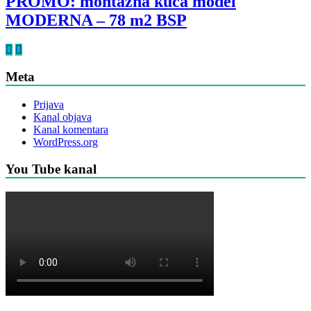
PROMO: montažna kuća model
MODERNA – 78 m2 BSP
Meta
Prijava
Kanal objava
Kanal komentara
WordPress.org
You Tube kanal