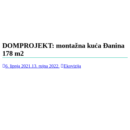
DOMPROJEKT: montažna kuća Đanina
178 m2
6. lipnja 2021.
13. rujna 2022.
Ekovizija