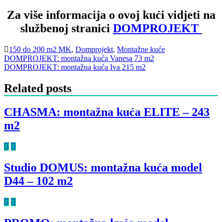
Za više informacija o ovoj kući vidjeti na
službenoj stranici
DOMPROJEKT
150 do 200 m2 MK
,
Domprojekt
,
Montažne kuće
Navigacija
DOMPROJEKT: montažna kuća Vanesa 73 m2
DOMPROJEKT: montažna kuća Iva 215 m2
objava
Related posts
CHASMA: montažna kuća ELITE – 243
m2
Studio DOMUS: montažna kuća model
D44 – 102 m2