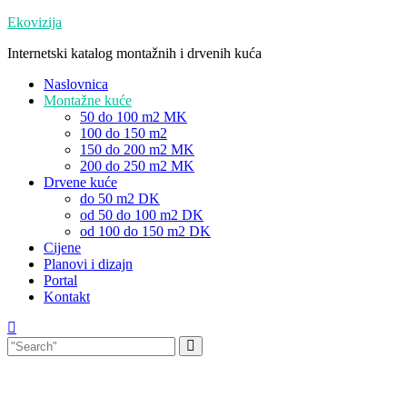
Skip
Ekovizija
to
Internetski katalog montažnih i drvenih kuća
content
Naslovnica
Montažne kuće
50 do 100 m2 MK
100 do 150 m2
150 do 200 m2 MK
200 do 250 m2 MK
Drvene kuće
do 50 m2 DK
od 50 do 100 m2 DK
od 100 do 150 m2 DK
Cijene
Planovi i dizajn
Portal
Kontakt