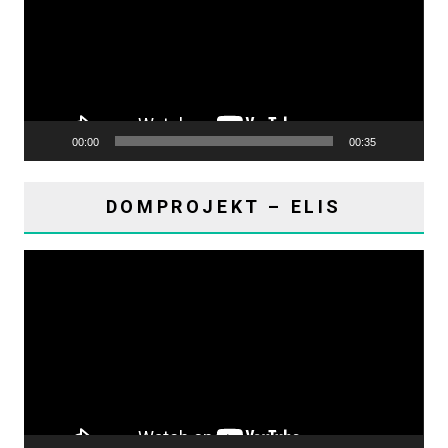
00:00
00:35
DOMPROJEKT – ELIS
Reproduktor
videozapisa