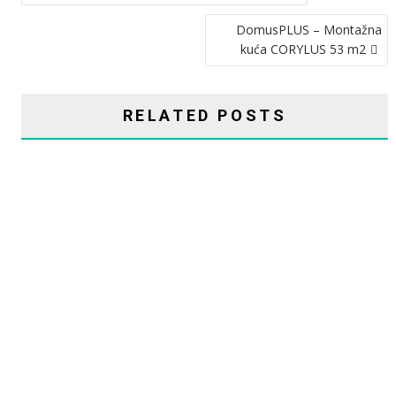
OBJAVA
DomusPLUS – Montažna
kuća CORYLUS 53 m2
RELATED POSTS
CHASMA: MONTAŽNA KUĆA ELITE – 243 M2