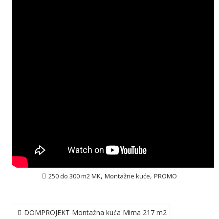
,
,
250 do 300 m2 MK
Montažne kuće
PROMO
NAVIGACIJA
DOMPROJEKT Montažna kuća Mirna 217 m2