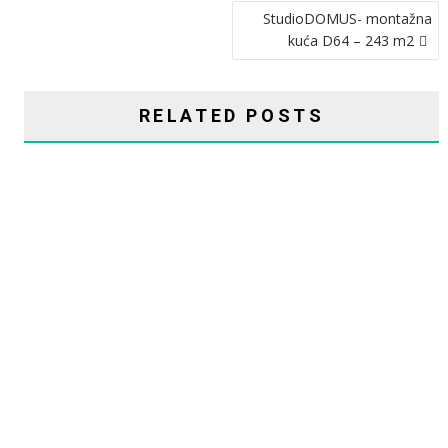
StudioDOMUS- montažna
kuća D64 – 243 m2
RELATED POSTS
CHASMA: MONTAŽNA KUĆA ELITE – 243 M2
STUDIO DOMUS: MONTAŽNA KUĆA MODEL D44 – 102 M2