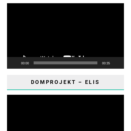
Reproduktor
videozapisa
00:00
00:35
DOMPROJEKT – ELIS
Reproduktor
videozapisa