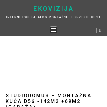
Skip
EKOVIZIJA
to
content
INTERNETSKI KATALOG MONTAŽNIH I DRVENIH KUĆA
STUDIODOMUS – MONTAŽNA
KUĆA D56 -142M2 +69M2