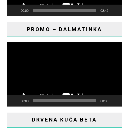
00:00
02:42
PROMO – DALMATINKA
Reproduktor
videozapisa
00:00
00:35
DRVENA KUĆA BETA